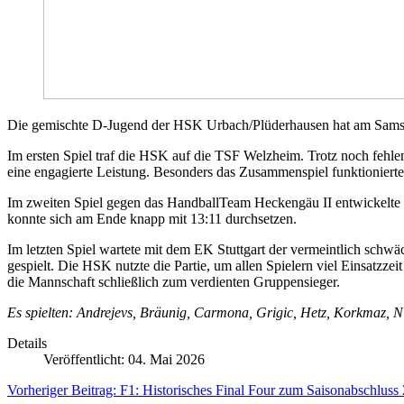
Die gemischte D-Jugend der HSK Urbach/Plüderhausen hat am Samstag 
Im ersten Spiel traf die HSK auf die TSF Welzheim. Trotz noch fehl
eine engagierte Leistung. Besonders das Zusammenspiel funktioniert
Im zweiten Spiel gegen das HandballTeam Heckengäu II entwickelte 
konnte sich am Ende knapp mit 13:11 durchsetzen.
Im letzten Spiel wartete mit dem EK Stuttgart der vermeintlich sch
gespielt. Die HSK nutzte die Partie, um allen Spielern viel Einsatzzei
die Mannschaft schließlich zum verdienten Gruppensieger.
Es spielten: Andrejevs, Bräunig, Carmona, Grigic, Hetz, Korkmaz, N
Details
Veröffentlicht: 04. Mai 2026
Vorheriger Beitrag: F1: Historisches Final Four zum Saisonabschluss